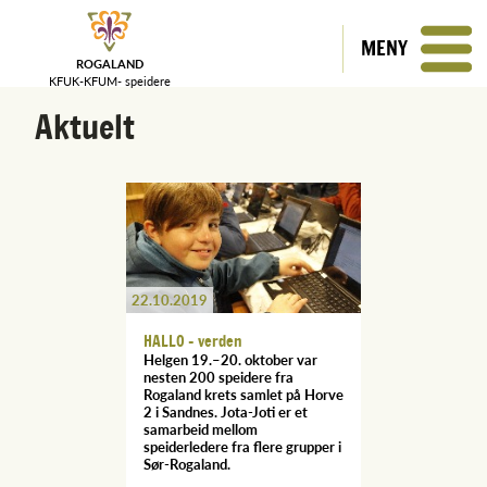
MENY
ROGALAND
KFUK-KFUM-
speidere
Aktuelt
22.10.2019
HALLO - verden
Helgen 19.–20. oktober var
nesten 200 speidere fra
Rogaland krets samlet på Horve
2 i Sandnes. Jota-Joti er et
samarbeid mellom
speiderledere fra flere grupper i
Sør-Rogaland.