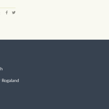
:
sh
 Rogaland