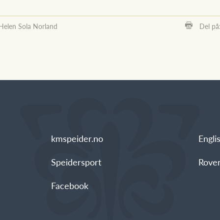
Helen Sola Norland
Del på
kmspeider.no
Engli
Speidersport
Rover
Facebook