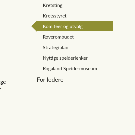
Kretsting
Kretsstyret
Komiteer og utvalg
Roverombudet
Strategiplan
Nyttige speiderlenker
Rogaland Speidermuseum
For ledere
ige
r