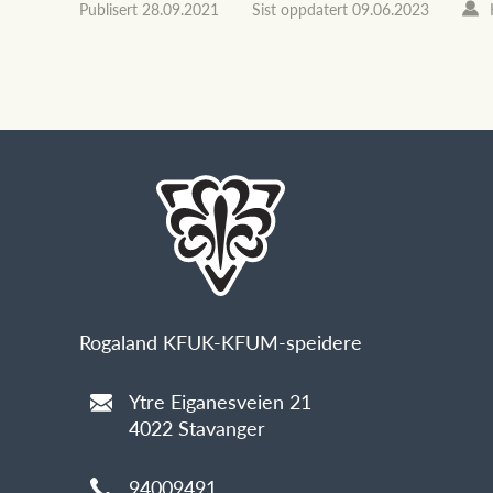
Publisert
28.09.2021
Sist oppdatert
09.06.2023
Rogaland KFUK-KFUM-speidere
Ytre Eiganesveien 21
4022 Stavanger
94009491