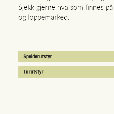
Sjekk gjerne hva som finnes p
og loppemarked.
Speiderutstyr
Turutstyr