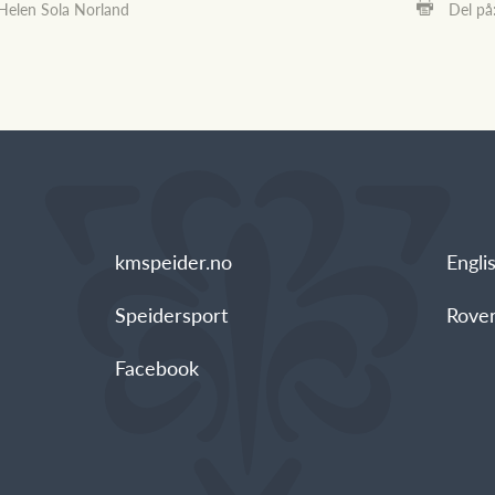
Helen Sola Norland
Del på
kmspeider.no
Engli
Speidersport
Rover
Facebook