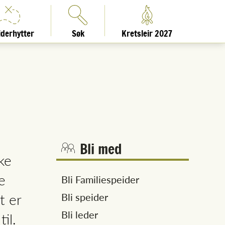
iderhytter
Søk
Kretsleir 2027
Bli med
ke
e
Bli Familiespeider
t er
Bli speider
Bli leder
il.