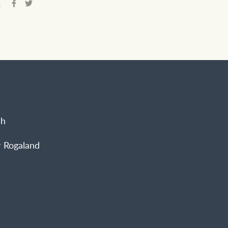
:
sh
 Rogaland