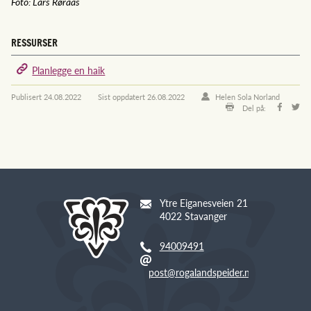
Foto: Lars Røraas
RESSURSER
Planlegge en haik
Publisert
24.08.2022
Sist oppdatert
26.08.2022
Helen Sola Norland
Del på:
Ytre Eiganesveien 21
4022 Stavanger
94009491
post@rogalandspeider.no